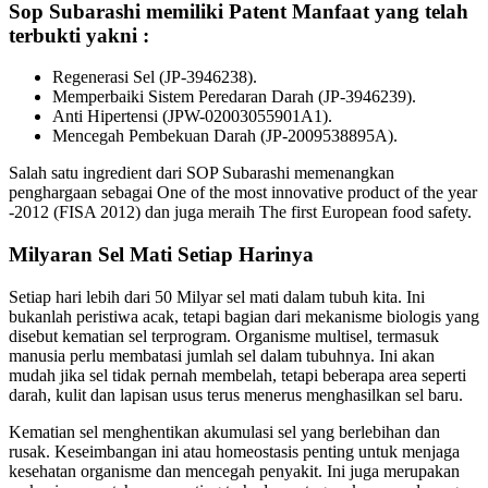
Sop Subarashi memiliki Patent Manfaat yang telah
terbukti yakni :
Regenerasi Sel (JP-3946238).
Memperbaiki Sistem Peredaran Darah (JP-3946239).
Anti Hipertensi (JPW-02003055901A1).
Mencegah Pembekuan Darah (JP-2009538895A).
Salah satu ingredient dari SOP Subarashi memenangkan
penghargaan sebagai One of the most innovative product of the year
-2012 (FISA 2012) dan juga meraih The first European food safety.
Milyaran Sel Mati Setiap Harinya
Setiap hari lebih dari 50 Milyar sel mati dalam tubuh kita. Ini
bukanlah peristiwa acak, tetapi bagian dari mekanisme biologis yang
disebut kematian sel terprogram. Organisme multisel, termasuk
manusia perlu membatasi jumlah sel dalam tubuhnya. Ini akan
mudah jika sel tidak pernah membelah, tetapi beberapa area seperti
darah, kulit dan lapisan usus terus menerus menghasilkan sel baru.
Kematian sel menghentikan akumulasi sel yang berlebihan dan
rusak. Keseimbangan ini atau homeostasis penting untuk menjaga
kesehatan organisme dan mencegah penyakit. Ini juga merupakan