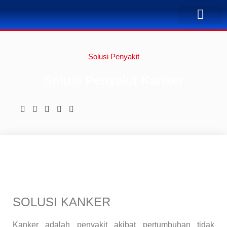
TENTANG KAMI
BUSINESS PLAN
SOLUSI PENYA
KONTAK KAMI
Solusi Penyakit
Solusi Penyakit Kanker
SOLUSI KANKER
Kanker adalah penyakit akibat pertumbuhan tidak