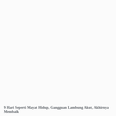
9 Hari Seperti Mayat Hidup, Gangguan Lambung Akut, Akhirnya
Membaik