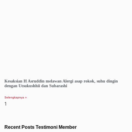
Kesaksian H Asruddin melawan Alergi asap rokok, suhu dingin
dengan Utsukushhii dan Subarashi
Selengkapnya »
Recent Posts Testimoni Member