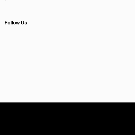
Follow Us
Info Seputar AFC - Japan Farmasi Business