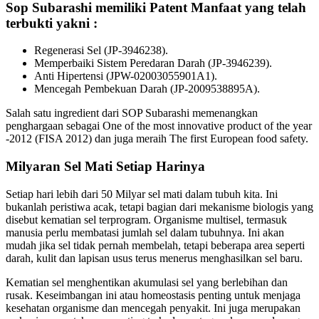
Sop Subarashi memiliki Patent Manfaat yang telah
terbukti yakni :
Regenerasi Sel (JP-3946238).
Memperbaiki Sistem Peredaran Darah (JP-3946239).
Anti Hipertensi (JPW-02003055901A1).
Mencegah Pembekuan Darah (JP-2009538895A).
Salah satu ingredient dari SOP Subarashi memenangkan
penghargaan sebagai One of the most innovative product of the year
-2012 (FISA 2012) dan juga meraih The first European food safety.
Milyaran Sel Mati Setiap Harinya
Setiap hari lebih dari 50 Milyar sel mati dalam tubuh kita. Ini
bukanlah peristiwa acak, tetapi bagian dari mekanisme biologis yang
disebut kematian sel terprogram. Organisme multisel, termasuk
manusia perlu membatasi jumlah sel dalam tubuhnya. Ini akan
mudah jika sel tidak pernah membelah, tetapi beberapa area seperti
darah, kulit dan lapisan usus terus menerus menghasilkan sel baru.
Kematian sel menghentikan akumulasi sel yang berlebihan dan
rusak. Keseimbangan ini atau homeostasis penting untuk menjaga
kesehatan organisme dan mencegah penyakit. Ini juga merupakan