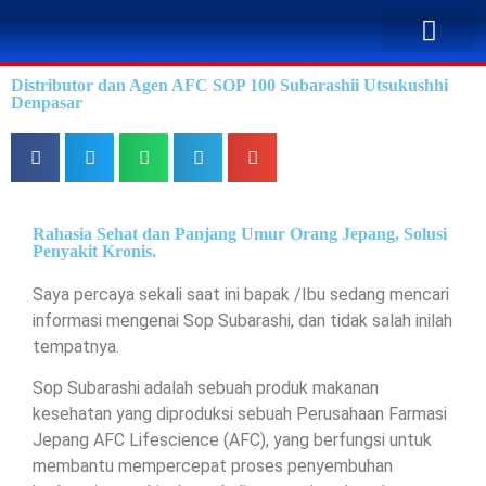
TENTANG KAMI
BUSINESS PLAN
SOLUSI PENYA
KONTAK KAMI
Distributor dan Agen AFC SOP 100 Subarashii Utsukushhi
Denpasar
Rahasia Sehat dan Panjang Umur Orang Jepang, Solusi
Penyakit Kronis.
Saya percaya sekali saat ini bapak /Ibu sedang mencari
informasi mengenai Sop Subarashi, dan tidak salah inilah
tempatnya.
Sop Subarashi adalah sebuah produk makanan
kesehatan yang diproduksi sebuah Perusahaan Farmasi
Jepang AFC Lifescience (AFC), yang berfungsi untuk
membantu mempercepat proses penyembuhan