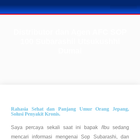
TENTANG KAMI
BUSINESS PLAN
SOLUSI PENYA
KONTAK KAMI
Distributor dan Agen AFC SOP
100 Subarashii Utsukushhi
Dumai
Rahasia Sehat dan Panjang Umur Orang Jepang,
Solusi Penyakit Kronis.
Saya percaya sekali saat ini bapak /Ibu sedang
mencari informasi mengenai Sop Subarashi, dan