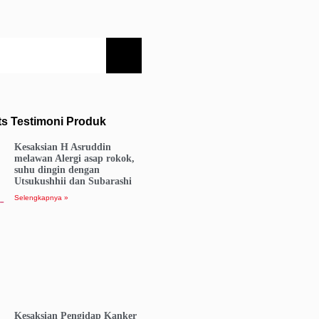
ts Testimoni Produk
Kesaksian H Asruddin
melawan Alergi asap rokok,
suhu dingin dengan
Utsukushhii dan Subarashi
Selengkapnya »
Kesaksian Pengidap Kanker