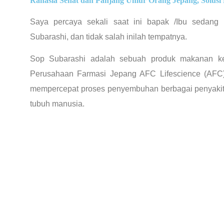
Rahasia Sehat dan Panjang Umur Orang Jepang, Solusi 
Saya percaya sekali saat ini bapak /Ibu sedang
Subarashi, dan tidak salah inilah tempatnya.
Sop Subarashi adalah sebuah produk makanan ke
Perusahaan Farmasi Jepang AFC Lifescience (AFC)
mempercepat proses penyembuhan berbagai penyakit
tubuh manusia.