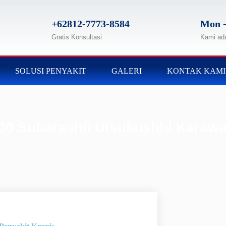
+62812-7773-8584
Mon -
Gratis Konsultasi
Kami ad
SOLUSI PENYAKIT
GALERI
KONTAK KAMI
100 Subarashii Utsukushhi Karaw