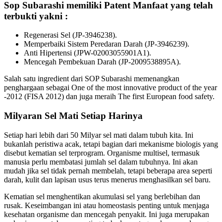
Sop Subarashi memiliki Patent Manfaat yang telah
terbukti yakni :
Regenerasi Sel (JP-3946238).
Memperbaiki Sistem Peredaran Darah (JP-3946239).
Anti Hipertensi (JPW-02003055901A1).
Mencegah Pembekuan Darah (JP-2009538895A).
Salah satu ingredient dari SOP Subarashi memenangkan
penghargaan sebagai One of the most innovative product of the year
-2012 (FISA 2012) dan juga meraih The first European food safety.
Milyaran Sel Mati Setiap Harinya
Setiap hari lebih dari 50 Milyar sel mati dalam tubuh kita. Ini
bukanlah peristiwa acak, tetapi bagian dari mekanisme biologis yang
disebut kematian sel terprogram. Organisme multisel, termasuk
manusia perlu membatasi jumlah sel dalam tubuhnya. Ini akan
mudah jika sel tidak pernah membelah, tetapi beberapa area seperti
darah, kulit dan lapisan usus terus menerus menghasilkan sel baru.
Kematian sel menghentikan akumulasi sel yang berlebihan dan
rusak. Keseimbangan ini atau homeostasis penting untuk menjaga
kesehatan organisme dan mencegah penyakit. Ini juga merupakan