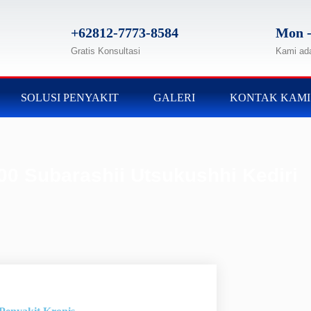
+62812-7773-8584
Mon -
Gratis Konsultasi
Kami ad
SOLUSI PENYAKIT
GALERI
KONTAK KAMI
00 Subarashii Utsukushhi Kediri