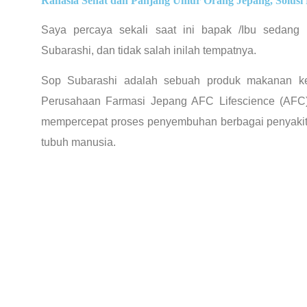
Rahasia Sehat dan Panjang Umur Orang Jepang, Solusi 
Saya percaya sekali saat ini bapak /Ibu sedang
Subarashi, dan tidak salah inilah tempatnya.
Sop Subarashi adalah sebuah produk makanan ke
Perusahaan Farmasi Jepang AFC Lifescience (AFC)
mempercepat proses penyembuhan berbagai penyakit
tubuh manusia.