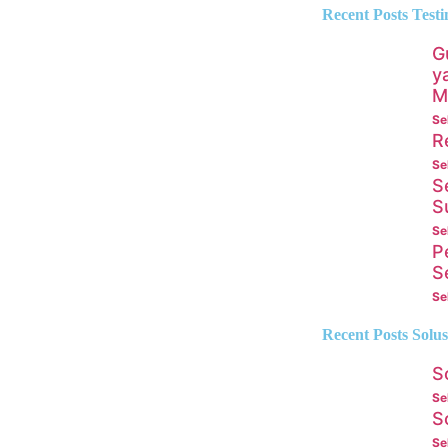
Recent Posts Tes
G
y
M
Se
R
Se
S
S
Se
P
S
Se
Recent Posts Solus
S
Se
S
Se