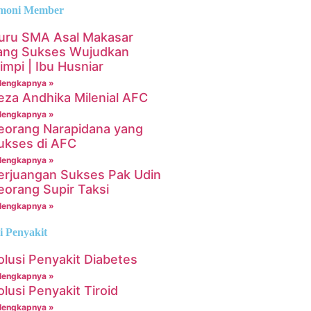
timoni Member
uru SMA Asal Makasar
ang Sukses Wujudkan
impi | Ibu Husniar
lengkapnya »
eza Andhika Milenial AFC
lengkapnya »
eorang Narapidana yang
ukses di AFC
lengkapnya »
erjuangan Sukses Pak Udin
eorang Supir Taksi
lengkapnya »
i Penyakit
olusi Penyakit Diabetes
lengkapnya »
olusi Penyakit Tiroid
lengkapnya »