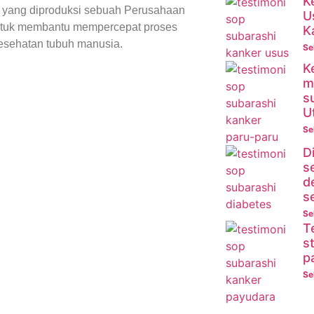
K
 yang diproduksi sebuah Perusahaan
U
untuk membantu mempercepat proses
K
esehatan tubuh manusia.
Se
K
m
s
U
Se
D
s
d
s
Se
T
s
p
Se