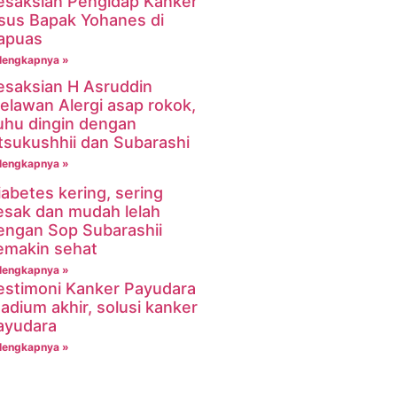
esaksian Pengidap Kanker
sus Bapak Yohanes di
apuas
lengkapnya »
esaksian H Asruddin
elawan Alergi asap rokok,
uhu dingin dengan
tsukushhii dan Subarashi
lengkapnya »
iabetes kering, sering
esak dan mudah lelah
engan Sop Subarashii
emakin sehat
lengkapnya »
estimoni Kanker Payudara
tadium akhir, solusi kanker
ayudara
lengkapnya »