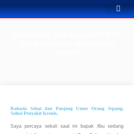
TENTANG KAMI
BUSINESS PLAN
SOLUSI PENYA
KONTAK KAMI
Distributor dan Agen AFC SOP
100 Subarashii Utsukushhi
Klaten
Rahasia Sehat dan Panjang Umur Orang Jepang,
Solusi Penyakit Kronis.
Saya percaya sekali saat ini bapak /Ibu sedang