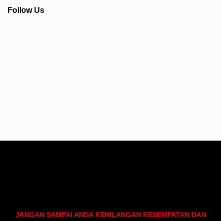
Follow Us
Info Seputar AFC - Japan Farmasi Business
JANGAN SAMPAI ANDA KEHILANGAN KESEMPATAN DAN