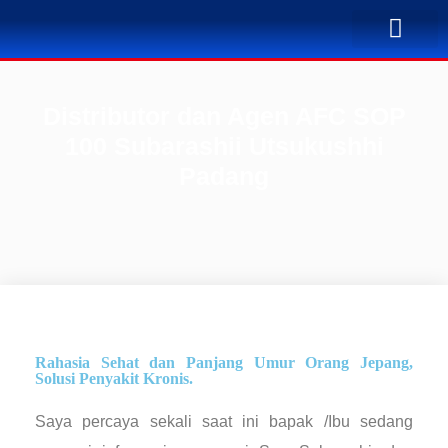
TENTANG KAMI
BUSINESS PLAN
SOLUSI PENYA
KONTAK KAMI
Distributor dan Agen AFC SOP
100 Subarashii Utsukushhi
Padang
Rahasia Sehat dan Panjang Umur Orang Jepang,
Solusi Penyakit Kronis.
Saya percaya sekali saat ini bapak /Ibu sedang