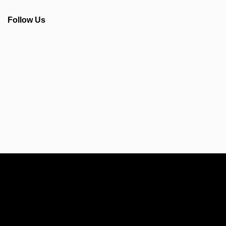
Follow Us
Info Seputar AFC - Japan Farmasi Business