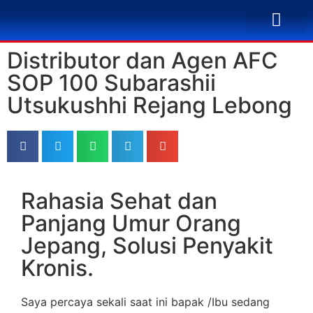
TENTANG KAMI
BUSINESS PLAN
SOLUSI PENYA
KONTAK KAMI
Distributor dan Agen AFC
SOP 100 Subarashii
Utsukushhi Rejang Lebong
Rahasia Sehat dan
Panjang Umur Orang
Jepang, Solusi Penyakit
Kronis.
Saya percaya sekali saat ini bapak /Ibu sedang