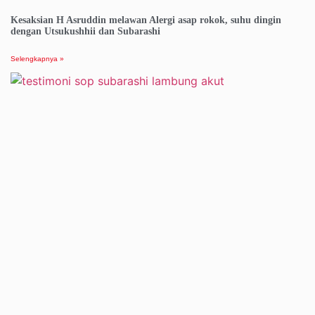
Kesaksian H Asruddin melawan Alergi asap rokok, suhu dingin
dengan Utsukushhii dan Subarashi
Selengkapnya »