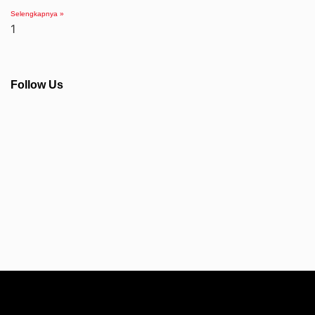
Selengkapnya »
Follow Us
Info Seputar AFC - Japan Farmasi Business