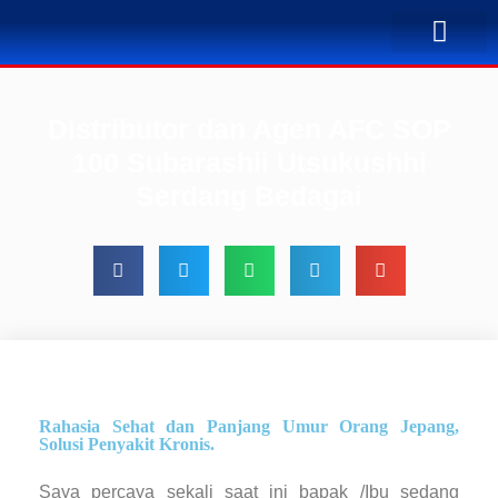
TENTANG KAMI
BUSINESS PLAN
SOLUSI PENYA
KONTAK KAMI
Distributor dan Agen AFC SOP
100 Subarashii Utsukushhi
Serdang Bedagai
Rahasia Sehat dan Panjang Umur Orang Jepang,
Solusi Penyakit Kronis.
Saya percaya sekali saat ini bapak /Ibu sedang