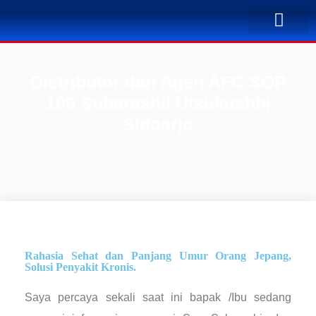
TENTANG KAMI
BUSINESS PLAN
SOLUSI PENYA
KONTAK KAMI
Distributor dan Agen AFC SOP
100 Subarashii Utsukushhi
Sidoarjo
Rahasia Sehat dan Panjang Umur Orang Jepang,
Solusi Penyakit Kronis.
Saya percaya sekali saat ini bapak /Ibu sedang