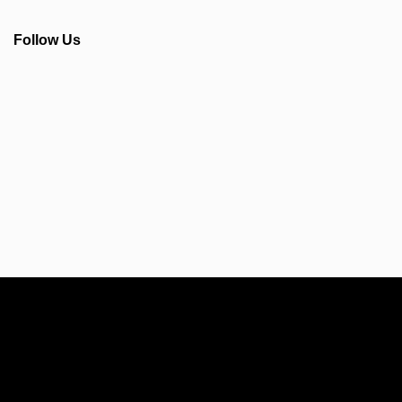
Follow Us
Info Seputar AFC - Japan Farmasi Business