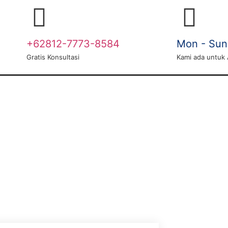
+62812-7773-8584
Mon - Sun 
Gratis Konsultasi
Kami ada untuk
SOLUSI PENYAKIT
GALERI
KONTAK KAM
0 Subarashii Utsukushhi Sukabumi