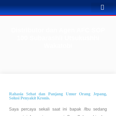
TENTANG KAMI
BUSINESS PLAN
SOLUSI PENYA
KONTAK KAMI
Distributor dan Agen AFC SOP
100 Subarashii Utsukushhi
Wakatobi
Rahasia Sehat dan Panjang Umur Orang Jepang,
Solusi Penyakit Kronis.
Saya percaya sekali saat ini bapak /Ibu sedang