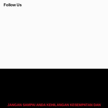
Follow Us
Info Seputar AFC - Japan Farmasi Business
JANGAN SAMPAI ANDA KEHILANGAN KESEMPATAN DAN