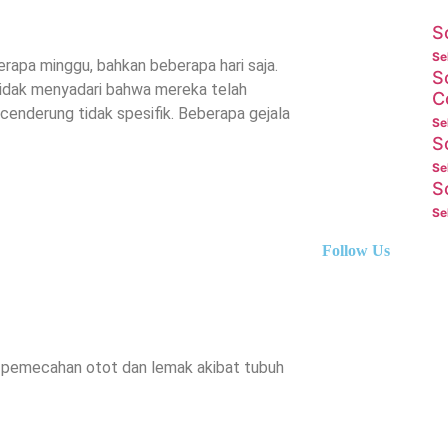
S
Se
apa minggu, bahkan beberapa hari saja.
S
tidak menyadari bahwa mereka telah
C
cenderung tidak spesifik. Beberapa gejala
Se
S
Se
S
Se
Follow Us
i pemecahan otot dan lemak akibat tubuh