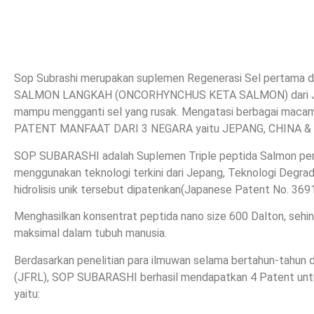
Sop Subrashi merupakan suplemen Regenerasi Sel pertama d
SALMON LANGKAH (ONCORHYNCHUS KETA SALMON) dari Jepang
mampu mengganti sel yang rusak. Mengatasi berbagai macam
PATENT MANFAAT DARI 3 NEGARA yaitu JEPANG, CHINA &
SOP SUBARASHI adalah Suplemen Triple peptida Salmon pert
menggunakan teknologi terkini dari Jepang, Teknologi Degrad
hidrolisis unik tersebut dipatenkan(Japanese Patent No. 369
Menghasilkan konsentrat peptida nano size 600 Dalton, sehi
maksimal dalam tubuh manusia.
Berdasarkan penelitian para ilmuwan selama bertahun-tahun 
(JFRL), SOP SUBARASHI berhasil mendapatkan 4 Patent untu
yaitu: