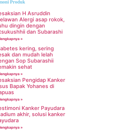
imoni Produk
esaksian H Asruddin
elawan Alergi asap rokok,
uhu dingin dengan
tsukushhii dan Subarashi
lengkapnya »
iabetes kering, sering
esak dan mudah lelah
engan Sop Subarashii
emakin sehat
lengkapnya »
esaksian Pengidap Kanker
sus Bapak Yohanes di
apuas
lengkapnya »
estimoni Kanker Payudara
tadium akhir, solusi kanker
ayudara
lengkapnya »