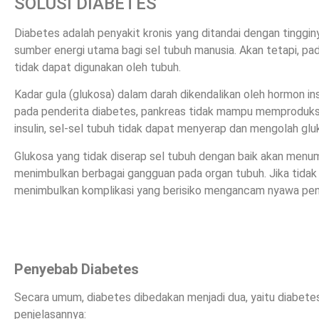
SOLUSI DIABETES
Diabetes adalah penyakit kronis yang ditandai dengan tinggin
sumber energi utama bagi sel tubuh manusia. Akan tetapi, pa
tidak dapat digunakan oleh tubuh.
Kadar gula (glukosa) dalam darah dikendalikan oleh hormon in
pada penderita diabetes, pankreas tidak mampu memproduksi 
insulin, sel-sel tubuh tidak dapat menyerap dan mengolah glu
Glukosa yang tidak diserap sel tubuh dengan baik akan menu
menimbulkan berbagai gangguan pada organ tubuh. Jika tidak 
menimbulkan komplikasi yang berisiko mengancam nyawa pen
Penyebab Diabetes
Secara umum, diabetes dibedakan menjadi dua, yaitu diabetes 
penjelasannya: