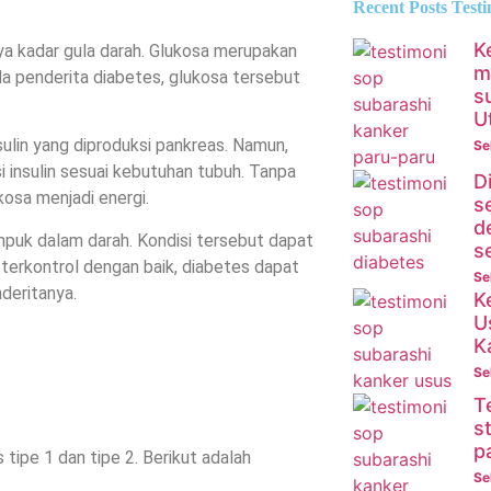
Recent Posts Test
K
ya kadar gula darah. Glukosa merupakan
m
da penderita diabetes, glukosa tersebut
s
U
sulin yang diproduksi pankreas. Namun,
Se
insulin sesuai kebutuhan tubuh. Tanpa
D
kosa menjadi energi.
s
d
mpuk dalam darah. Kondisi tersebut dapat
s
terkontrol dengan baik, diabetes dapat
Se
deritanya.
K
U
K
Se
T
s
p
tipe 1 dan tipe 2. Berikut adalah
Se