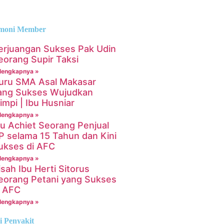
timoni Member
erjuangan Sukses Pak Udin
eorang Supir Taksi
lengkapnya »
uru SMA Asal Makasar
ang Sukses Wujudkan
impi | Ibu Husniar
lengkapnya »
bu Achiet Seorang Penjual
P selama 15 Tahun dan Kini
ukses di AFC
lengkapnya »
isah Ibu Herti Sitorus
eorang Petani yang Sukses
i AFC
lengkapnya »
i Penyakit