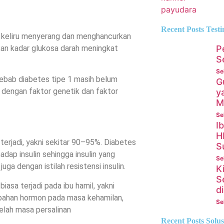
Recent Posts Tes
ra keliru menyerang dan menghancurkan
kan kadar glukosa darah meningkat
P
S
Se
yebab diabetes tipe 1 masih belum
G
t dengan faktor genetik dan faktor
y
M
Se
I
H
terjadi, yakni sekitar 90–95%. Diabetes
S
hadap insulin sehingga insulin yang
Se
juga dengan istilah resistensi insulin.
K
S
iasa terjadi pada ibu hamil, yakni
d
rubahan hormon pada masa kehamilan,
Se
elah masa persalinan
Recent Posts Solus