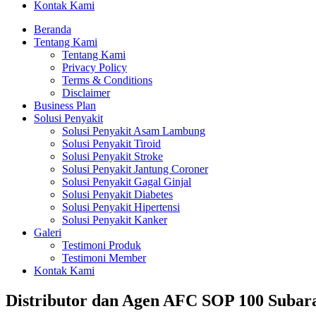
Kontak Kami
Beranda
Tentang Kami
Tentang Kami
Privacy Policy
Terms & Conditions
Disclaimer
Business Plan
Solusi Penyakit
Solusi Penyakit Asam Lambung
Solusi Penyakit Tiroid
Solusi Penyakit Stroke
Solusi Penyakit Jantung Coroner
Solusi Penyakit Gagal Ginjal
Solusi Penyakit Diabetes
Solusi Penyakit Hipertensi
Solusi Penyakit Kanker
Galeri
Testimoni Produk
Testimoni Member
Kontak Kami
Distributor dan Agen AFC SOP 100 Subara