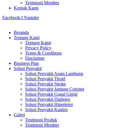
Testimoni Member
Kontak Kami
Facebook-f
Youtube
Beranda
Tentang Kami
Tentang Kami
Privacy Policy
Terms & Conditions
Disclaimer
Business Plan
Solusi Penyakit
Solusi Penyakit Asam Lambung
Solusi Penyakit Tiroid
Solusi Penyakit Stroke
Solusi Penyakit Jantung Coroner
Solusi Penyakit Gagal Ginjal
Solusi Penyakit Diabetes
Solusi Penyakit Hipertensi
Solusi Penyakit Kanker
Galeri
Testimoni Produk
Testimoni Member