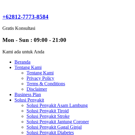
Skip
to
content
+62812-7773-8584
Gratis Konsultasi
Mon - Sun : 09:00 - 21:00
Kami ada untuk Anda
Beranda
Tentang Kami
Tentang Kami
Privacy Policy
Terms & Conditions
Disclaimer
Business Plan
Solusi Penyakit
Solusi Penyakit Asam Lambung
Solusi Penyakit Tiroid
Solusi Penyakit Stroke
Solusi Penyakit Jantung Coroner
Solusi Penyakit Gagal Ginjal
Solusi Penyakit Diabetes