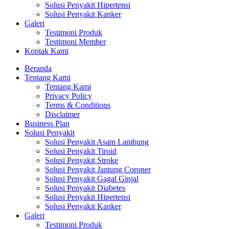
Solusi Penyakit Hipertensi
Solusi Penyakit Kanker
Galeri
Testimoni Produk
Testimoni Member
Kontak Kami
Beranda
Tentang Kami
Tentang Kami
Privacy Policy
Terms & Conditions
Disclaimer
Business Plan
Solusi Penyakit
Solusi Penyakit Asam Lambung
Solusi Penyakit Tiroid
Solusi Penyakit Stroke
Solusi Penyakit Jantung Coroner
Solusi Penyakit Gagal Ginjal
Solusi Penyakit Diabetes
Solusi Penyakit Hipertensi
Solusi Penyakit Kanker
Galeri
Testimoni Produk