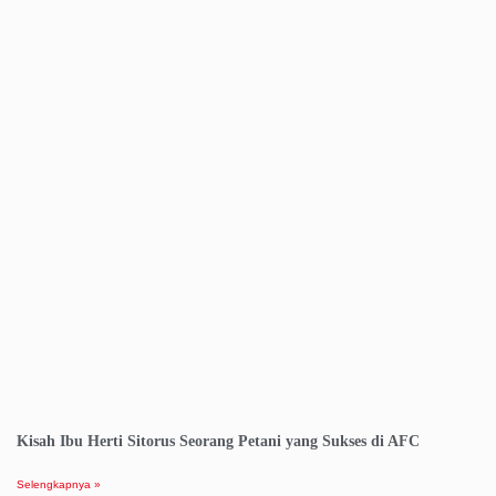
Kisah Ibu Herti Sitorus Seorang Petani yang Sukses di AFC
Selengkapnya »