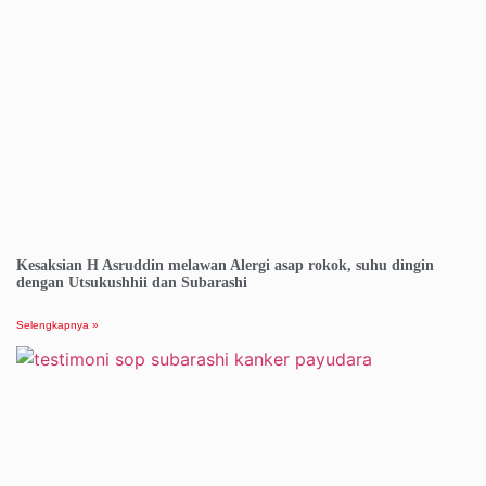
Kesaksian H Asruddin melawan Alergi asap rokok, suhu dingin
dengan Utsukushhii dan Subarashi
Selengkapnya »