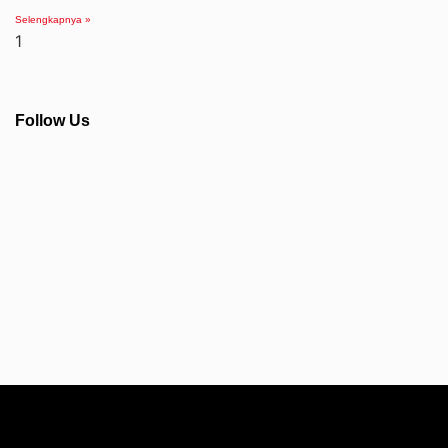
Selengkapnya »
Follow Us
Info Seputar AFC - Japan Farmasi Business