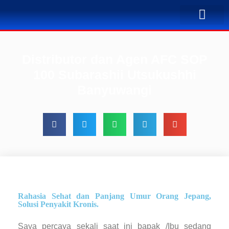
TENTANG KAMI
BUSINESS PLAN
SOLUSI PENYA
KONTAK KAMI
Distributor dan Agen AFC SOP
100 Subarashii Utsukushhi
Banyuwangi
Rahasia Sehat dan Panjang Umur Orang Jepang,
Solusi Penyakit Kronis.
Saya percaya sekali saat ini bapak /Ibu sedang