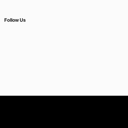
Follow Us
Info Seputar AFC - Japan Farmasi Business