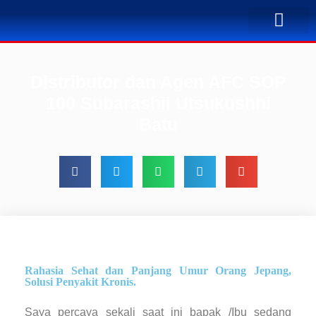
TENTANG KAMI
BUSINESS PLAN
SOLUSI PENYA
KONTAK KAMI
Distributor dan Agen AFC SOP
100 Subarashii Utsukushhi
Batu
Rahasia Sehat dan Panjang Umur Orang Jepang,
Solusi Penyakit Kronis.
Saya percaya sekali saat ini bapak /Ibu sedang