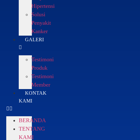
Hipertensi
Solusi
Penyakit
Kanker
GALERI
Testimoni
Produk
Testimoni
Member
KONTAK
KAMI
BERANDA
TENTANG
KAMI