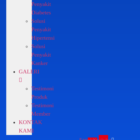
Penyakit
Diabetes
Solusi
Penyakit
Hipertensi
Solusi
Penyakit
Kanker
GALERI
Testimoni
Produk
Testimoni
Member
KONTAK
KAMI
Facebook-
Youtube