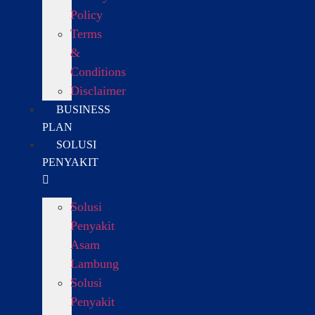
Policy
Terms
&
Conditions
Disclaimer
BUSINESS
PLAN
SOLUSI
PENYAKIT
Solusi
Penyakit
Asam
Lambung
Solusi
Penyakit