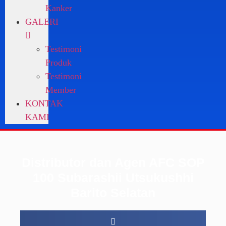
Kanker
GALERI
Testimoni
Produk
Testimoni
Member
KONTAK
KAMI
Distributor dan Agen AFC SOP
100 Subarashii Utsukushhi
Barito Selatan