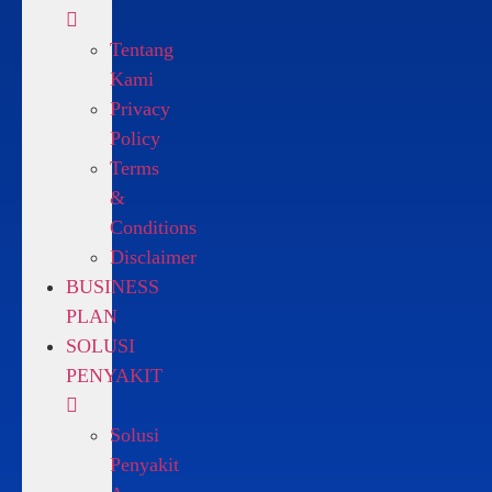
Tentang
Kami
Privacy
Policy
Terms
&
Conditions
Disclaimer
BUSINESS
PLAN
SOLUSI
PENYAKIT
Solusi
Penyakit