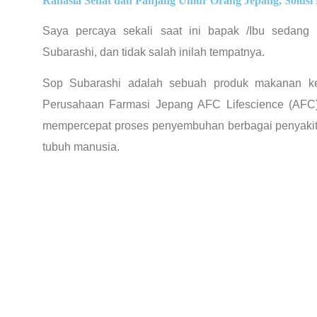
Rahasia Sehat dan Panjang Umur Orang Jepang, Solusi 
Saya percaya sekali saat ini bapak /Ibu sedang
Subarashi, dan tidak salah inilah tempatnya.
Sop Subarashi adalah sebuah produk makanan ke
Perusahaan Farmasi Jepang AFC Lifescience (AFC)
mempercepat proses penyembuhan berbagai penyakit
tubuh manusia.