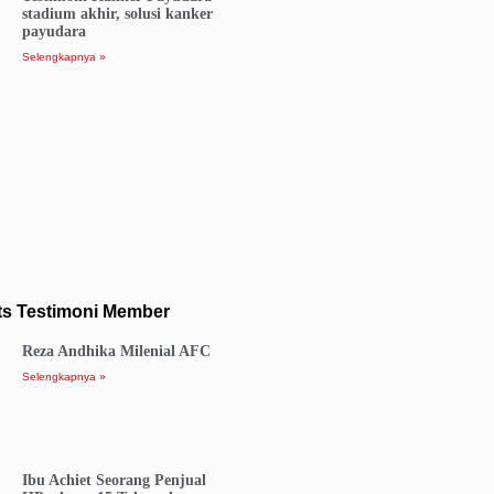
stadium akhir, solusi kanker
payudara
Selengkapnya »
ts Testimoni Member
Reza Andhika Milenial AFC
Selengkapnya »
Ibu Achiet Seorang Penjual