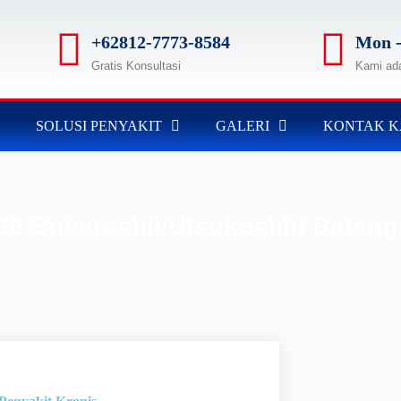
+62812-7773-8584
Mon -
Gratis Konsultasi
Kami ad
SOLUSI PENYAKIT
GALERI
KONTAK K
00 Subarashii Utsukushhi Batang