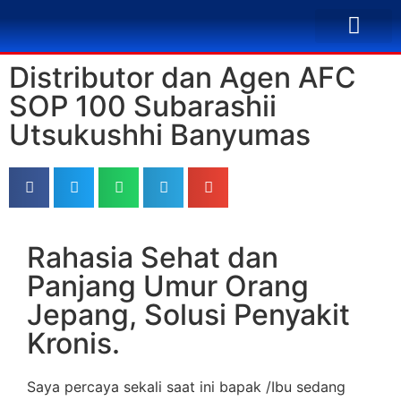
TENTANG KAMI
BUSINESS PLAN
SOLUSI PENYA
KONTAK KAMI
Distributor dan Agen AFC
SOP 100 Subarashii
Utsukushhi Banyumas
Rahasia Sehat dan
Panjang Umur Orang
Jepang, Solusi Penyakit
Kronis.
Saya percaya sekali saat ini bapak /Ibu sedang