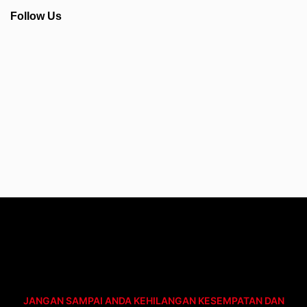
Follow Us
Info Seputar AFC - Japan Farmasi Business
JANGAN SAMPAI ANDA KEHILANGAN KESEMPATAN DAN