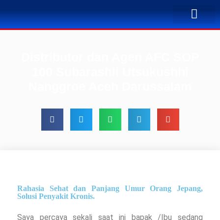
TENTANG KAMI
BUSINESS PLAN
SOLUSI PENYA
KONTAK KAMI
Distributor dan Agen AFC SOP
100 Subarashii Utsukushhi
Nanggroe Aceh Darussalam
Rahasia Sehat dan Panjang Umur Orang Jepang,
Solusi Penyakit Kronis.
Saya percaya sekali saat ini bapak /Ibu sedang