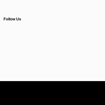
Follow Us
Info Seputar AFC - Japan Farmasi Business