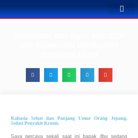
TENTANG KAMI
BUSINESS PLAN
SOLUSI PENYA
KONTAK KAMI
Distributor dan Agen AFC SOP
100 Subarashii Utsukushhi
Sumatera Utara
Rahasia Sehat dan Panjang Umur Orang Jepang,
Solusi Penyakit Kronis.
Saya percaya sekali saat ini bapak /Ibu sedang