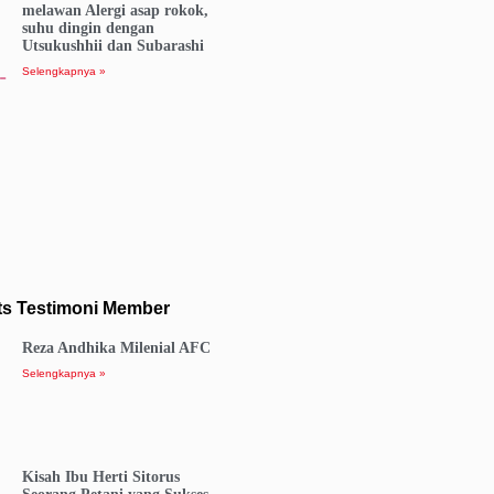
melawan Alergi asap rokok,
suhu dingin dengan
Utsukushhii dan Subarashi
Selengkapnya »
ts Testimoni Member
Reza Andhika Milenial AFC
Selengkapnya »
Kisah Ibu Herti Sitorus