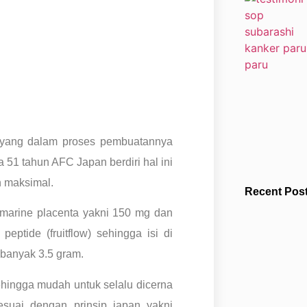
yang dalam proses pembuatannya
51 tahun AFC Japan berdiri hal ini
h maksimal.
Recent Pos
marine placenta yakni 150 mg dan
eptide (fruitflow) sehingga isi di
ebanyak 3.5 gram.
ehingga mudah untuk selalu dicerna
suai dengan prinsip japan yakni