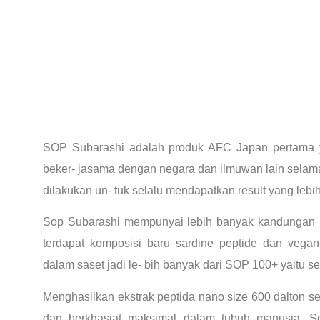
SOP Subarashi adalah produk AFC Japan pertama 
beker- jasama dengan negara dan ilmuwan lain selama 
dilakukan un- tuk selalu mendapatkan result yang lebi
Sop Subarashi mempunyai lebih banyak kandungan 
terdapat komposisi baru sardine peptide dan vegan p
dalam saset jadi le- bih banyak dari SOP 100+ yaitu s
Menghasilkan ekstrak peptida nano size 600 dalton s
dan berkhasiat maksimal dalam tubuh manusia. Se