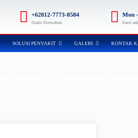
+62812-7773-8584
Mon -
Gratis Konsultasi
Kami ad
SOLUSI PENYAKIT
GALERI
KONTAK K
00 Subarashii Utsukushhi Pangka