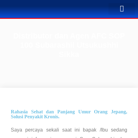
TENTANG KAMI
BUSINESS PLAN
SOLUSI PENYA
KONTAK KAMI
Distributor dan Agen AFC SOP
100 Subarashii Utsukushhi
Sikka
Rahasia Sehat dan Panjang Umur Orang Jepang,
Solusi Penyakit Kronis.
Saya percaya sekali saat ini bapak /Ibu sedang