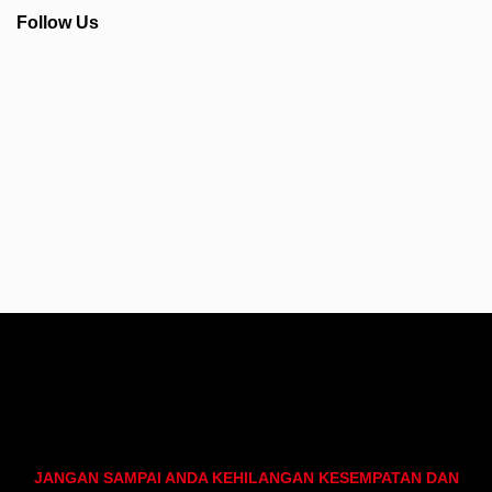
Follow Us
Info Seputar AFC - Japan Farmasi Business
JANGAN SAMPAI ANDA KEHILANGAN KESEMPATAN DAN