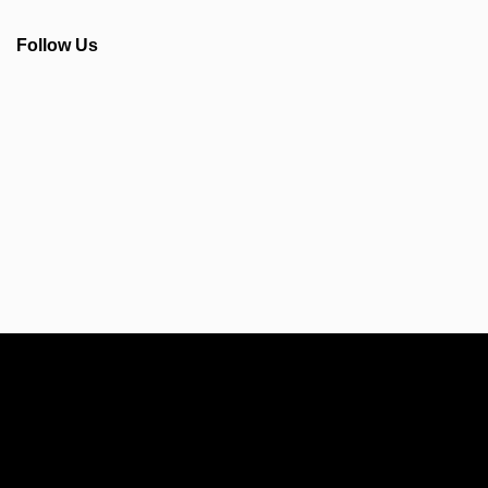
Follow Us
Info Seputar AFC - Japan Farmasi Business