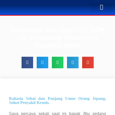
TENTANG KAMI
BUSINESS PLAN
SOLUSI PENYA
KONTAK KAMI
Distributor dan Agen AFC SOP
100 Subarashii Utsukushhi
Sulawesi Barat
Rahasia Sehat dan Panjang Umur Orang Jepang,
Solusi Penyakit Kronis.
Saya percaya sekali saat ini bapak /Ibu sedang