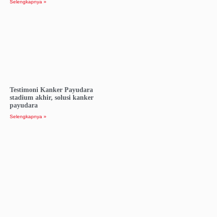
Selengkapnya »
Testimoni Kanker Payudara
stadium akhir, solusi kanker
payudara
Selengkapnya »