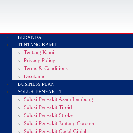
BERANDA
TENTANG KAMI
Tentang Kami
Privacy Policy
Terms & Conditions
Disclaimer
BUSINESS PLAN
SOLUSI PENYAKIT
Solusi Penyakit Asam Lambung
Solusi Penyakit Tiroid
Solusi Penyakit Stroke
Solusi Penyakit Jantung Coroner
Solusi Penyakit Gagal Ginjal