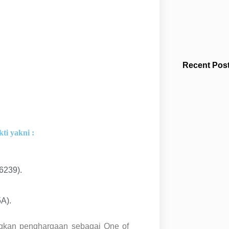
Recent Post
ti yakni :
6239).
A).
ngkan penghargaan sebagai One of