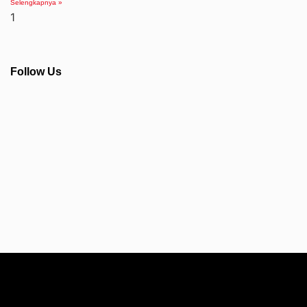
Selengkapnya »
Follow Us
Info Seputar AFC - Japan Farmasi Business