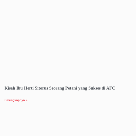
Kisah Ibu Herti Sitorus Seorang Petani yang Sukses di AFC
Selengkapnya »