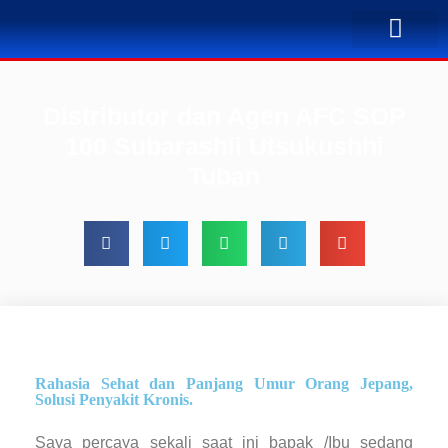
TENTANG KAMI
BUSINESS PLAN
SOLUSI PENYA
KONTAK KAMI
Distributor dan Agen AFC SOP
100 Subarashii Utsukushhi
Tuban
Rahasia Sehat dan Panjang Umur Orang Jepang,
Solusi Penyakit Kronis.
Saya percaya sekali saat ini bapak /Ibu sedang