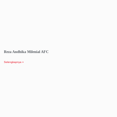
Reza Andhika Milenial AFC
Selengkapnya »