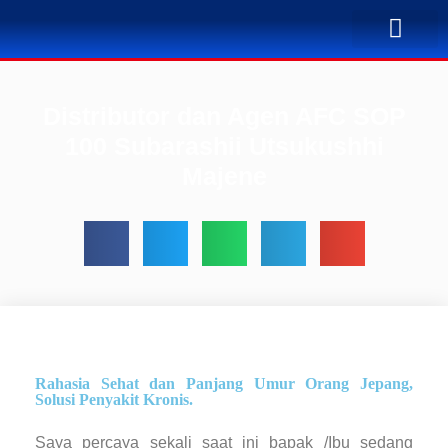
TENTANG KAMI
BUSINESS PLAN
SOLUSI PENYA
KONTAK KAMI
Distributor dan Agen AFC SOP
100 Subarashii Utsukushhi
Majene
Rahasia Sehat dan Panjang Umur Orang Jepang,
Solusi Penyakit Kronis.
Saya percaya sekali saat ini bapak /Ibu sedang