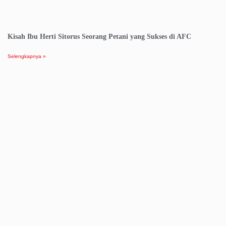
Kisah Ibu Herti Sitorus Seorang Petani yang Sukses di AFC
Selengkapnya »