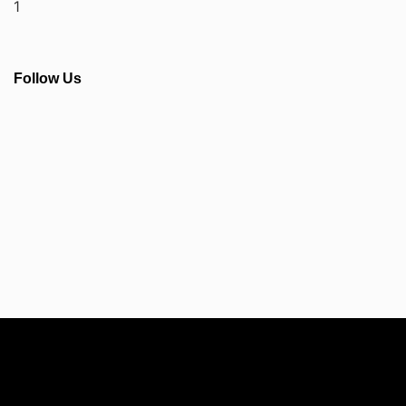
Follow Us
Info Seputar AFC - Japan Farmasi Business