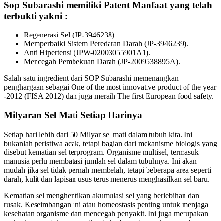
Sop Subarashi memiliki Patent Manfaat yang telah
terbukti yakni :
Regenerasi Sel (JP-3946238).
Memperbaiki Sistem Peredaran Darah (JP-3946239).
Anti Hipertensi (JPW-02003055901A1).
Mencegah Pembekuan Darah (JP-2009538895A).
Salah satu ingredient dari SOP Subarashi memenangkan
penghargaan sebagai One of the most innovative product of the year
-2012 (FISA 2012) dan juga meraih The first European food safety.
Milyaran Sel Mati Setiap Harinya
Setiap hari lebih dari 50 Milyar sel mati dalam tubuh kita. Ini
bukanlah peristiwa acak, tetapi bagian dari mekanisme biologis yang
disebut kematian sel terprogram. Organisme multisel, termasuk
manusia perlu membatasi jumlah sel dalam tubuhnya. Ini akan
mudah jika sel tidak pernah membelah, tetapi beberapa area seperti
darah, kulit dan lapisan usus terus menerus menghasilkan sel baru.
Kematian sel menghentikan akumulasi sel yang berlebihan dan
rusak. Keseimbangan ini atau homeostasis penting untuk menjaga
kesehatan organisme dan mencegah penyakit. Ini juga merupakan