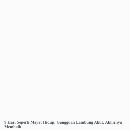
9 Hari Seperti Mayat Hidup, Gangguan Lambung Akut, Akhirnya
Membaik