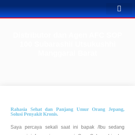
TENTANG KAMI
BUSINESS PLAN
SOLUSI PENYA
KONTAK KAMI
Distributor dan Agen AFC SOP
100 Subarashii Utsukushhi
Manggarai Barat
Rahasia Sehat dan Panjang Umur Orang Jepang,
Solusi Penyakit Kronis.
Saya percaya sekali saat ini bapak /Ibu sedang