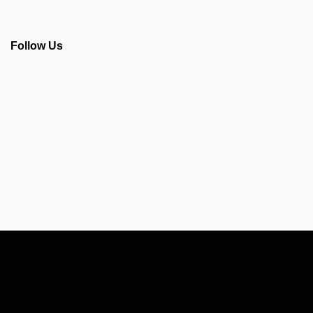
Follow Us
Info Seputar AFC - Japan Farmasi Business