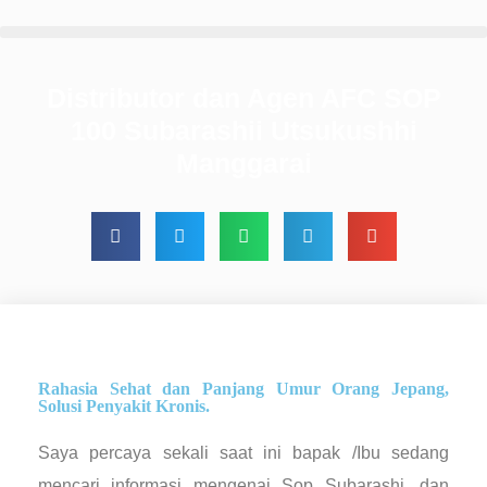
Distributor dan Agen AFC SOP
100 Subarashii Utsukushhi
Manggarai
Rahasia Sehat dan Panjang Umur Orang Jepang,
Solusi Penyakit Kronis.
Saya percaya sekali saat ini bapak /Ibu sedang
mencari informasi mengenai Sop Subarashi, dan