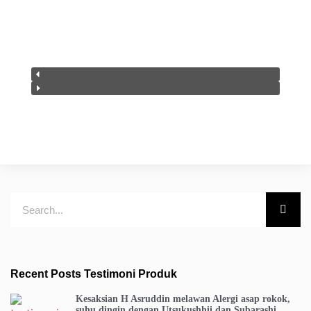
Recent Posts Testimoni Produk
Kesaksian H Asruddin melawan Alergi asap rokok,
suhu dingin dengan Utsukushhii dan Subarashi