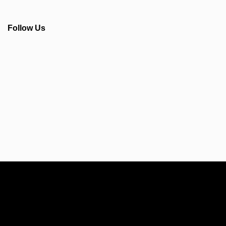
Follow Us
Info Seputar AFC - Japan Farmasi Business