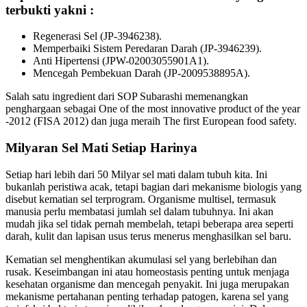
terbukti yakni :
Regenerasi Sel (JP-3946238).
Memperbaiki Sistem Peredaran Darah (JP-3946239).
Anti Hipertensi (JPW-02003055901A1).
Mencegah Pembekuan Darah (JP-2009538895A).
Salah satu ingredient dari SOP Subarashi memenangkan
penghargaan sebagai One of the most innovative product of the year
-2012 (FISA 2012) dan juga meraih The first European food safety.
Milyaran Sel Mati Setiap Harinya
Setiap hari lebih dari 50 Milyar sel mati dalam tubuh kita. Ini
bukanlah peristiwa acak, tetapi bagian dari mekanisme biologis yang
disebut kematian sel terprogram. Organisme multisel, termasuk
manusia perlu membatasi jumlah sel dalam tubuhnya. Ini akan
mudah jika sel tidak pernah membelah, tetapi beberapa area seperti
darah, kulit dan lapisan usus terus menerus menghasilkan sel baru.
Kematian sel menghentikan akumulasi sel yang berlebihan dan
rusak. Keseimbangan ini atau homeostasis penting untuk menjaga
kesehatan organisme dan mencegah penyakit. Ini juga merupakan
mekanisme pertahanan penting terhadap patogen, karena sel yang