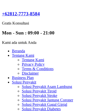
Skip
to
content
+62812-7773-8584
Gratis Konsultasi
Mon - Sun : 09:00 - 21:00
Kami ada untuk Anda
Beranda
Tentang Kami
Tentang Kami
Privacy Policy
Terms & Conditions
Disclaimer
Business Plan
Solusi Penyakit
Solusi Penyakit Asam Lambung
Solusi Penyakit Tiroid
Solusi Penyakit Stroke
Solusi Penyakit Jantung Coroner
Solusi Penyakit Gagal Ginjal
Solusi Penyakit Diabetes