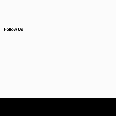
Follow Us
Info Seputar AFC - Japan Farmasi Business