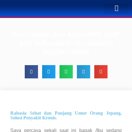
TENTANG KAMI
BUSINESS PLAN
SOLUSI PENYA
KONTAK KAMI
Distributor dan Agen AFC SOP
100 Subarashii Utsukushhi
Payakumbuh
Rahasia Sehat dan Panjang Umur Orang Jepang,
Solusi Penyakit Kronis.
Saya percaya sekali saat ini bapak /Ibu sedang