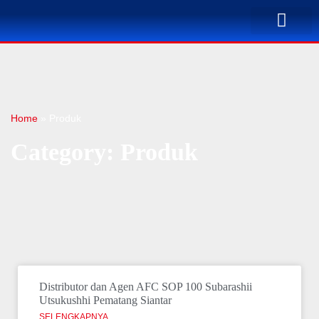
TENTANG KAMI
BUSINESS PLAN
SOLUSI PENYA
KONTAK KAMI
Home
»
Produk
Category: Produk
Distributor dan Agen AFC SOP 100 Subarashii
Utsukushhi Pematang Siantar
SELENGKAPNYA